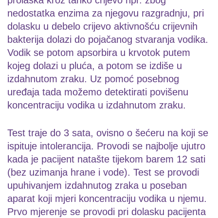
prolaska kroz tanko crijevo npr. zbog
nedostatka enzima za njegovu razgradnju, pri
dolasku u debelo crijevo aktivnošću crijevnih
bakterija dolazi do pojačanog stvaranja vodika.
Vodik se potom apsorbira u krvotok putem
kojeg dolazi u pluća, a potom se izdiše u
izdahnutom zraku. Uz pomoć posebnog
uređaja tada možemo detektirati povišenu
koncentraciju vodika u izdahnutom zraku.
Test traje do 3 sata, ovisno o šećeru na koji se
ispituje intolerancija. Provodi se najbolje ujutro
kada je pacijent natašte tijekom barem 12 sati
(bez uzimanja hrane i vode). Test se provodi
upuhivanjem izdahnutog zraka u poseban
aparat koji mjeri koncentraciju vodika u njemu.
Prvo mjerenje se provodi pri dolasku pacijenta