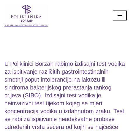
Skip
to
content
U Poliklinici Borzan rabimo izdisajni test vodika
za ispitivanje različitih gastrointestinalnih
smetnji poput intolerancije na laktozu ili
sindroma bakterijskog prerastanja tankog
crijeva (SIBO). Izdisajni test vodika je
neinvazivni test tijekom kojeg se mjeri
koncentracija vodika u izdahnutom zraku. Test
se rabi za ispitivanje neadekvatne probave
određenih vrsta šećera od kojih se najčešće